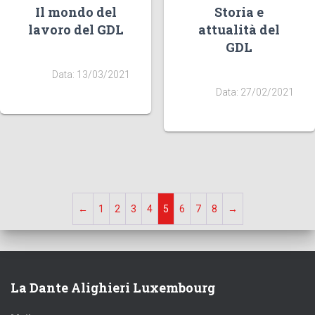
Il mondo del
Storia e
lavoro del GDL
attualità del
GDL
Data: 13/03/2021
Data: 27/02/2021
←
1
2
3
4
5
6
7
8
→
La Dante Alighieri Luxembourg