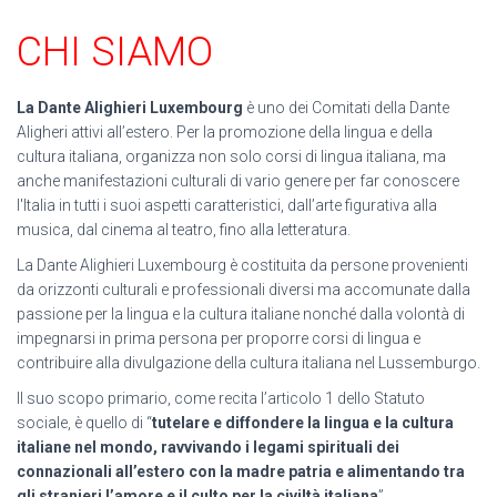
CHI SIAMO
La Dante Alighieri Luxembourg
è uno dei Comitati della Dante
Aligheri attivi all’estero. Per la promozione della lingua e della
cultura italiana, organizza non solo corsi di lingua italiana, ma
anche manifestazioni culturali di vario genere per far conoscere
l'Italia in tutti i suoi aspetti caratteristici, dall’arte figurativa alla
musica, dal cinema al teatro, fino alla letteratura.
La Dante Alighieri Luxembourg è costituita da persone provenienti
da orizzonti culturali e professionali diversi ma accomunate dalla
passione per la lingua e la cultura italiane nonché dalla volontà di
impegnarsi in prima persona per proporre corsi di lingua e
contribuire alla divulgazione della cultura italiana nel Lussemburgo.
Il suo scopo primario, come recita l’articolo 1 dello Statuto
sociale, è quello di “
tutelare e diffondere la lingua e la cultura
italiane nel mondo, ravvivando i legami spirituali dei
connazionali all’estero con la madre patria e alimentando tra
gli stranieri l’amore e il culto per la civiltà italiana
”.