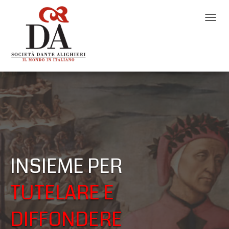
N
A
V
I
G
A
Z
I
O
N
E
T
O
G
INSIEME PER
G
L
E
TUTELARE E
DIFFONDERE