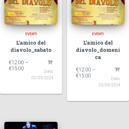
EVENTI
EVENTI
L’amico del
L’amico del
diavolo_sabato
diavolo_domeni
ca
€
12.00
–
€
15.00
€
12.00
–
Data:
€
15.00
02/03/2024
Data:
03/03/2024