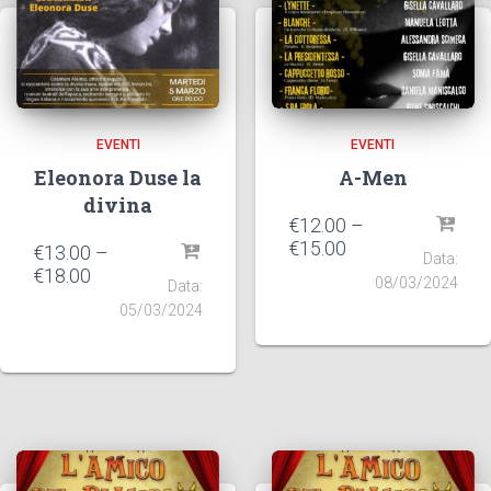
EVENTI
EVENTI
Eleonora Duse la
A-Men
divina
€
12.00
–
€
15.00
€
13.00
–
Data:
€
18.00
08/03/2024
Data:
05/03/2024