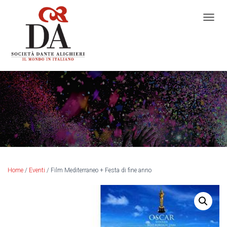
N
A
V
I
G
A
Z
I
O
N
E
T
O
G
G
L
Home
/
Eventi
/ Film Mediterraneo + Festa di fine anno
E