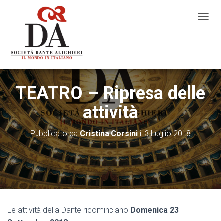
N
A
V
I
G
A
Z
TEATRO – Ripresa delle
I
O
attività
N
E
T
Pubblicato da
Cristina Corsini
il
3 Luglio 2018
O
G
G
L
E
Le attività della Dante ricominciano
Domenica 23